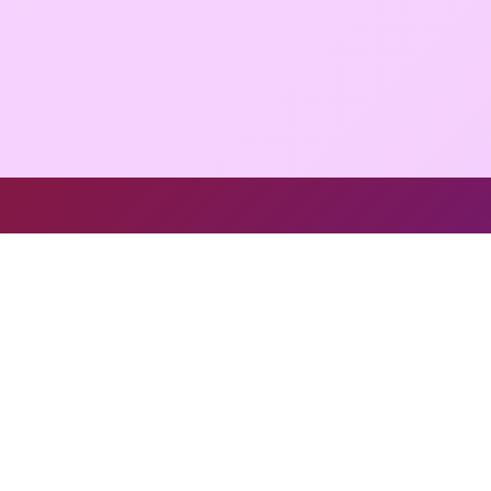
地址：北京市房山區洪寺街甲2號院7號樓A座1單元4層4166號
電話：1850318**
Copyright © 2026
www.yfes.cn
其他健身器材
北京翔佩科技有
限公司
其他健身器材
版權所有
Sitemap
感谢您访问我们的网站，您可能还对以下资源感兴趣：海口吃勘