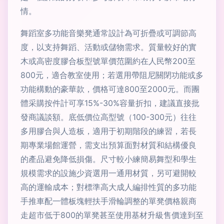
情。
舞蹈室多功能音樂凳通常設計為可折疊或可調節高
度，以支持舞蹈、活動或儲物需求。質量較好的實
木或高密度膠合板型號單價范圍約在人民幣200至
800元，適合教室使用；若選用帶阻尼關閉功能或多
功能構動的豪華款，價格可達800至2000元。而團
體采購按件計可享15%-30%容量折扣，建議直接批
發商議談額。底低價位高型號（100-300元）往往
多用膠合與人造板，適用于初期階段的練習，若長
期專業場館運營，需支出預算面對材質和結構優良
的產品避免降低損傷。尺寸較小練簡易舞型和學生
規模需求的設施少資選用一通用材質，另可避開較
高的運輸成本；對標準高大成人編排性質的多功能
手推車配一體板塊輕扶手滑輪調整的單凳價格親商
走超市低于800的單凳甚至使用基材升級售價達到至